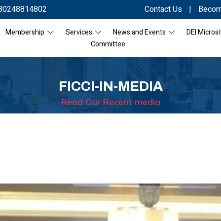
80248814802
Contact Us
|
Becom
Membership
Services
News and Events
DEI Microsi
Committee
FICCI-IN-MEDIA
Read Our Recent media