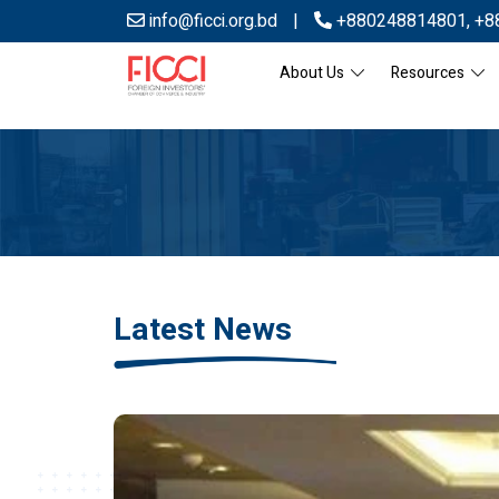
info@ficci.org.bd
|
+880248814801
,
+8
About Us
Resources
Latest News