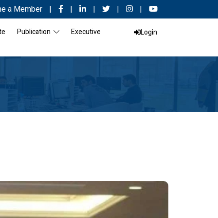
e a Member
|
|
|
|
|
te
Publication
Executive
Login