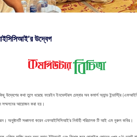
আইসিসিআই’র উদ্বেগ
কিছু উদ্বেগের কথা তুলে ধরেছে ফরেইন ইনভেস্টরস চেম্বার অব কমার্স অ্যান্ড ইন্ডাস্ট্রি (এ
বাদ সম্মলনের আয়োজন করা হয়।
েন। অনুষ্ঠানটি সঞ্চালনা করেন এফআইসিসিআই’র নির্বাহী পরিচালক টি আই এম নূরুল কবির।
গিয়ে যাচ্ছি তখন ব্রড ব্যান্ড ইন্টারনেট এবং বিশেষ করে মোবাইল ফোনের ওপর ৫% ভ্যাট 