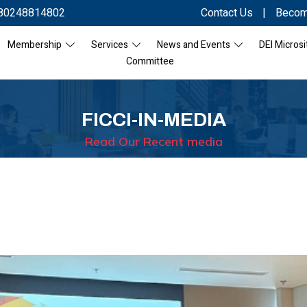
80248814802
Contact Us
|
Becom
Membership
Services
News and Events
DEI Microsi
Committee
FICCI-IN-MEDIA
Read Our Recent media