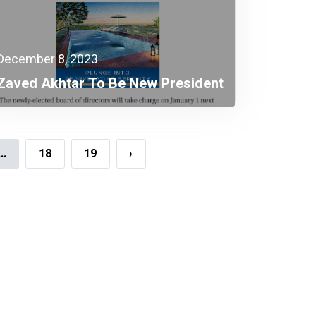
December 8, 2023
Zaved Akhtar To Be New President
Of FICCI
...
18
19
›