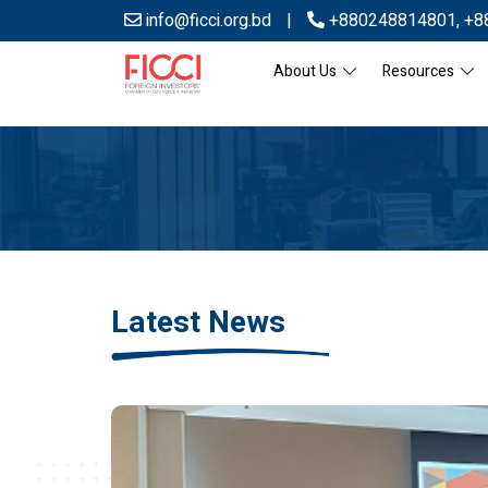
info@ficci.org.bd
|
+880248814801
,
+8
About Us
Resources
Latest News