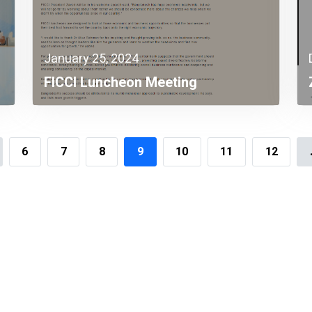
January 25, 2024
FICCI Luncheon Meeting
6
7
8
9
10
11
12