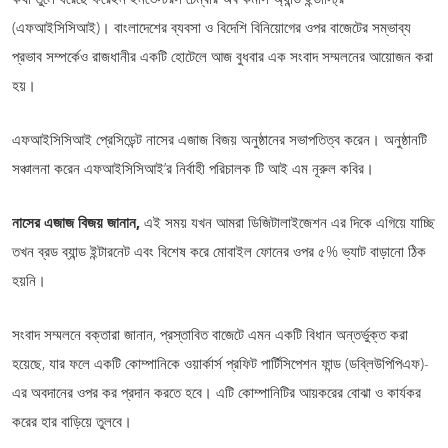
(এফআইসিসিআই)। বাংলাদেশের ব্যবসা ও বিদেশি বিনিয়োগের ওপর বাজেটের সম্ভাব্য
প্রভাব সম্পর্কেও রাজধানীর একটি হোটেলে আজ বুধবার এক সংবাদ সম্মলনের আয়োজন করা
হয়।
এফআইসিসিআই প্রেসিডেন্ট নাসের এজাজ বিজয় অনুষ্ঠানের সভাপতিত্ব করেন। অনুষ্ঠানটি
সঞ্চালনা করেন এফআইসিসিআই’র নির্বাহী পরিচালক টি আই এম নূরুল কবির।
নাসের এজাজ বিজয় জানান,
এই সময় যখন আমরা ডিজিটালাইজেশন এর দিকে এগিয়ে যাচ্ছি
তখন ব্রড ব্যান্ড ইন্টারনেট এবং বিশেষ করে মোবাইল ফোনের ওপর ৫% ভ্যাট বাড়ানো ঠিক
হয়নি।
সংবাদ সম্মলনে বক্তারা জানান, প্রস্তাবিত বাজেটে এমন একটি বিধান অন্তর্ভুক্ত করা
হয়েছে, যার ফলে একটি কোম্পানিকে ওয়ার্কার্স প্রফিট পার্টিসিপেশন ফান্ড (ডব্লিউপিপিএফ)-
এর অবদানের ওপর কর প্রদান করতে হবে। এটি কোম্পানিটির আয়করের বোঝা ও কার্যকর
করের হার বাড়িয়ে তুলবে।