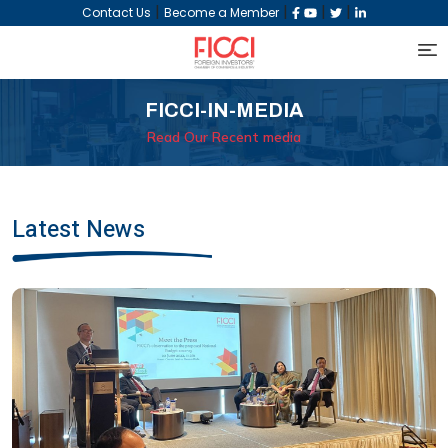
|
|
|
|
Contact Us
Become a Member
FICCI-IN-MEDIA
Read Our Recent media
Latest News