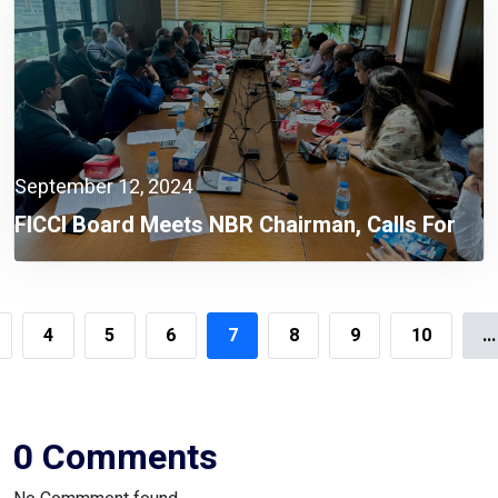
September 12, 2024
FICCI Board Meets NBR Chairman, Calls For
Integrated Automation System
4
5
6
7
8
9
10
...
0 Comments