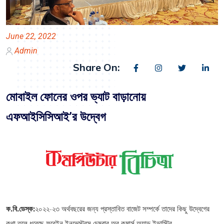
June 22, 2022
Admin
Share On:
মোবাইল ফোনের ওপর ভ্যাট বাড়ানোয়
এফআইসিসিআই’র উদ্বেগ
ক.বি.ডেস্ক:
২০২২-২৩ অর্থবছরের জন্য প্রস্তাবিত বাজেট সম্পর্কে তাদের কিছু উদ্বেগের
কথা তুলে ধরেছে ফরেইন ইনভেস্টরস চেম্বার অব কমার্স অ্যান্ড ইন্ডাস্ট্রি