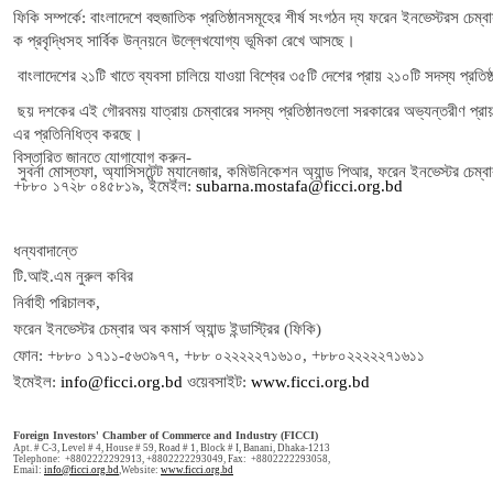
ফিকি
সম্পর্কে
:
বাংলাদেশে
বহুজাতিক
প্রতিষ্ঠানসমূহের
শীর্ষ
সংগঠন
দ্য
ফরেন
ইনভেস্টরস
চেম্বার
ক
প্রবৃদ্ধিসহ
সার্বিক
উন্নয়নে
উল্লেখযোগ্য
ভূমিকা
রেখে
আসছে।
বাংলাদেশের
২১টি
খাতে
ব্যবসা
চালিয়ে
যাওয়া
বিশ্বের
৩৫টি
দেশের
প্রায়
২১০টি
সদস্য
প্রতিষ্
এ
ছয়
দশকের
ই
গৌরবময়
যাত্রায়
চেম্বারের
সদস্য
প্রতিষ্ঠানগুলো
সরকারের
অভ্যন্তরীণ
প্রা
এর
প্রতিনিধিত্ব
করছে।
বিস্তারিত
জানতে
যোগাযোগ
করুন
-
সুব
র্না
মোস্তফা
,
অ্যাসিসটেন্ট
ম্যানেজার
,
কমিউনিকেশন
অ্যান্ড
পিআর
,
ফরেন
ইনভেস্টর
চেম্ব
+
৮৮০
১৭২৮
০৪৫৮১৯
,
ইমেইল
:
subarna.mostafa@ficci.org.bd
ধন্যবাদান্তে
টি
.
আই
.
এম
নুরুল
কবির
নির্বাহী
পরিচালক
,
ফরেন
ইনভেস্টর
চেম্বার
অব
কমার্স
অ্যান্ড
ইন্ডাস্ট্রির
(
ফিকি
)
ফোন
: +
৮৮০
১৭১১
-
৫৬৩৯৭৭
, +
৮৮
০২২২২২৭১৬১০
, +
৮৮০২২২২২৭১৬১১
ইমেইল
:
info@ficci.org.bd
ওয়েবসাইট
:
www.ficci.org.bd
Foreign Investors' Chamber of Commerce and Industry (FICCI)
Apt. # C-3, Level # 4, House # 59, Road # 1, Block # I, Banani, Dhaka-1213
Telephone:
+8802222292913, +8802222293049
,
Fax: +8802222293058,
Email:
info@ficci.org.bd
,Website:
www.ficci.org.bd