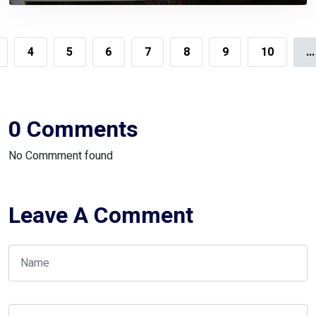
Administration, And Competitive Investment
Climate
4
5
6
7
8
9
10
...
0 Comments
No Commment found
Leave A Comment