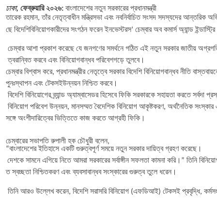
ঢাকা,
ফেব্রুয়ারি
২০২৬:
বাংলাদেশের
নতুন
সরকারের প্রধানমন্ত্রী
তারেক
রহমান
,
তাঁর
নেতৃত্বাধীন
মন্ত্রিসভা
এবং
নবনির্বাচিত
সংসদ
সদস্যদের
আন্তরিক
অভি
ছে
বিদেশি
বিনিয়োগকারীদের
সংগঠন
ফরেন
ইনভেস্টরস
’
চেম্বার
অব
কমার্স
অ্যান্ড
ইন্ডাস্ট্রি
চেম্বার
আশা
প্রকাশ
করেছে
যে
জনগণের
সমর্থনে
গঠিত
এই
নতুন
সরকার
জাতীয়
অগ্রগত
ত্বরান্বিত
করবে
এবং
বিনিয়োগবান্ধব
পরিবেশ
গড়ে
তুলবে
।
চেম্বার
বিশ্বাস
করে
,
প্রধানমন্ত্রীর
নেতৃত্বে
সরকার
বিদেশি
বিনিয়োগবান্ধব
নীতি
বাস্তবায়ন
পুনঃস্থাপন
এবং
টেকসই
উন্নয়ন
নিশ্চিত
করবে
।
বিদেশি
বিনিয়োগের
ব্র্যান্ড
অ্যাম্বাসেডর
হিসেবে
ফিকি
সরকারকে
সহায়তা
করতে
সর্বদা
প্রস
বিনিয়োগ
পরিবেশ
উন্নয়ন
,
মানসম্মত
বৈদেশিক
বিনিয়োগ
আকৃষ্টকরণ
,
অর্থনৈতিক
সংস্কার
সঙ্গে
অংশীদারিত্বের
ভিত্তিতে
কাজ
করতে
আগ্রহী
ফিকি
।
চেম্বারের
সভাপতি
রুপালী
হক
চৌধুরী
বলেন
,
“
বাংলাদেশের
ইতিহাসে
একটি
গুরুত্বপূর্ণ
সময়ে
নতুন
সরকার
দায়িত্ব
গ্রহণ
করেছে
।
দেশকে
সামনে
এগিয়ে
নিতে
আমরা
সরকারের
সর্বাঙ্গীন
সফলতা
কামনা
করি
।”
তিনি
বিনিয়
ত
স্বচ্ছতা
নিশ্চিতকরণ
এবং
ব্যবসাবান্ধব
সংস্কারের
গুরুত্ব
তুলে
ধরেন
।
তিনি
আরও
উল্লেখ
করেন
,
বিদেশি
সরাসরি
বিনিয়োগ
(
এফডিআই
)
টেকসই
প্রবৃদ্ধি
,
কর্মস