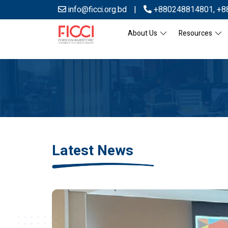
info@ficci.org.bd
|
+880248814801
,
+8
About Us
Resources
Latest News