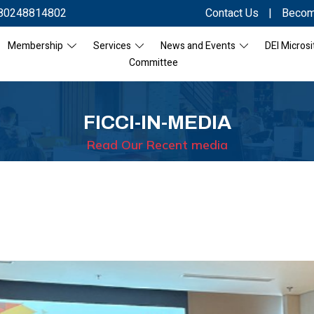
80248814802
Contact Us
|
Becom
Membership
Services
News and Events
DEI Microsi
Committee
FICCI-IN-MEDIA
Read Our Recent media