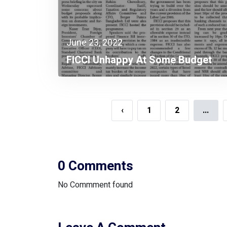
June 23, 2022
FICCI Unhappy At Some Budget
Proposals Including Tax On WPPF
‹
1
2
...
0 Comments
No Commment found