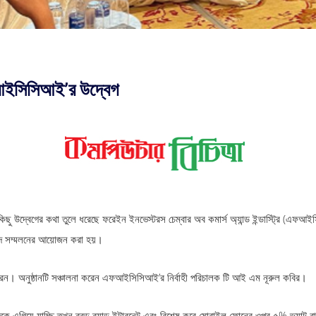
আইসিসিআই’র উদ্বেগ
কিছু উদ্বেগের কথা তুলে ধরেছে ফরেইন ইনভেস্টরস চেম্বার অব কমার্স অ্যান্ড ইন্ডাস্ট্রি (এ
বাদ সম্মলনের আয়োজন করা হয়।
েন। অনুষ্ঠানটি সঞ্চালনা করেন এফআইসিসিআই’র নির্বাহী পরিচালক টি আই এম নূরুল কবির।
গিয়ে যাচ্ছি তখন ব্রড ব্যান্ড ইন্টারনেট এবং বিশেষ করে মোবাইল ফোনের ওপর ৫% ভ্যাট 