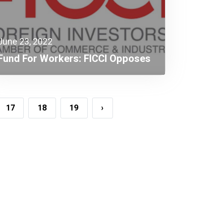
June 23, 2022
Fund For Workers: FICCI Opposes
Tax On Contribution
17
18
19
›