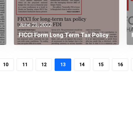
June 23, 2022
FICCI Form Long Term Tax Policy
To Attach More FDI
10
11
12
13
14
15
16